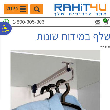
לתפריט
לתוכן
לתפריט
אתר
המרכזי
נגישות
ניווט
0
1-800-305-306
פ
שלף במידות שונות
סר
 שונות
נג