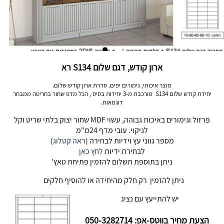
ארון קודש, דגם שלום S134 רא
מוצר איכותי, גימורים יפים. סדרת ארון קודש שלום.
יחידת קודש שלום S134 מורכבת מ-3 יחידות בסיס , הכל מדפ שחור בחריטה ממבחר
דוגמאות.
פרזול וגימורים באיכות גבוהה, עשוי MDF שחור יצוק בלתי שריט וקל
לניקוי. עובי מדף 24מ"מ
מספר גווני עץ וידיות לבחירה (
ראה קטלוג
)
לבחירת ידיות
לחץ כאן
ניתן בתוספת תשלום להזמין פתיחת טאץ'
ניתן להזמין רק חלק מהיחידה או להוסיף חלקים
יש להתייעץ עם נציג
הצעת מחיר בווטס-אפ: 050-3282714