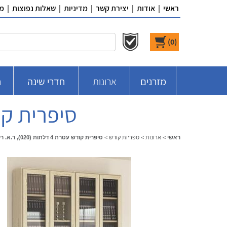
ראשי
|
אודות
|
יצירת קשר
|
מדיניות
|
שאלות נפוצות
|
מ
)
0
(
מזרנים
ארונות
חדרי שינה
ח
סיפרית קודש עטרת 4 ד
ראשי
>
ארונות
>
ספריות קודש
>
סיפרית קודש עטרת 4 דלתות (020), ר.א. ריהוט