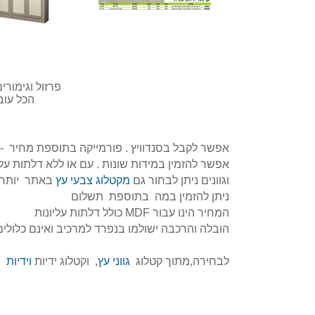
פרזול וגימורים עם פ
הכל עובי24 ממ! מדפים אכותיים, זכוכית שקופה אפשרות לאנטיסאן, ניתן לה
אפשר לקבל בסנדוויץ . פורמייקה בתוספת מחיר - י
אפשר להזמין במידות שונות . עם או ללא דלתות עלי
וגוונים ניתן לבחור גם
מקטלוג צבעי עץ
באתר יותר מ60 גוונים לבחירה ללא תוספת מחיר ניתן גם ל
ניתן להזמין במה בתוספת תשלום
המחיר הינו עבור MDF כולל דלתות עליונות
הובלה והרכבה ישולמו בנפרד למרכיב ואינם כלולי
לבחירה,מתוך קטלוג
גווני עץ
, וקטלוג ידיות
וידיות