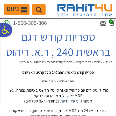
לתפריט
לתוכן
לתפריט
אתר
המרכזי
נגישות
ניווט
0
1-800-305-306
פ
ספריות קודש דגם
סר
בראשית 240 , ר.א. ריהוט
נג
ראשי
>
ארונות
>
ספריות קודש
>
ספריות קודש דגם בראשית 240 , ר.א. ריהוט
ספרית קודש בראשית רוחב 240 כולל קרניז, ר.א ריהוט
מוצר איכותי, גימורים יפים
פרזול וגימורים עם פרופיל פאזה קו נקי חדשני באיכות גבוהה, עשוי
MDF יצוק בלתי שריט וקל לניקוי
מספר
גווני עץ
ו
ידיות
לבחירה (ראה קטלוגים)
עובי מדפים 24 ממ MDF אכותי, זכוכית אנטיסאן, זכוכית שקופה