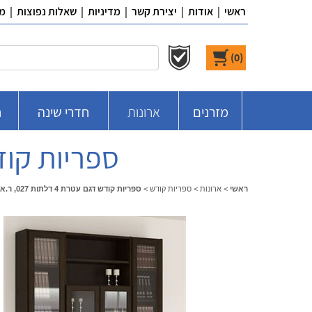
ראשי
|
אודות
|
יצירת קשר
|
מדיניות
|
שאלות נפוצות
|
מ
)
0
(
מזרנים
ארונות
חדרי שינה
ח
ספריות קודש דגם עטר
ראשי
>
ארונות
>
ספריות קודש
>
ספריות קודש דגם עטרת 4 דלתות 027, ר.א ריהוט