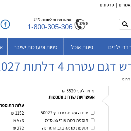
אמרים
|
סרטונים
הזמנה ושירות לקוחות 24/6
1-800-305-306
דרי ילדים
פינות אוכל
ספות ומערכות ישיבה
אב
ת 4 דלתות 027, ר.א ריהוט
מחיר לפני
5520 ₪
אפשרויות שדרוג ותוספות
עלות התוספת
יחידה עשויה סנדוויץ 50027
₪
1152
תוספת במה עובי 55 ס"מ
₪
576
תוספת מראה בגב הוטרינה
₪
272