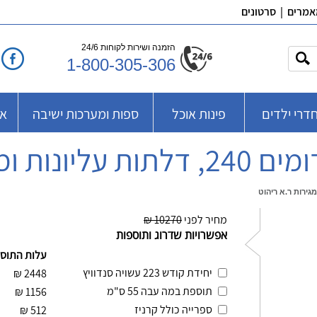
אמרים
|
סרטונים
הזמנה ושירות לקוחות 24/6
1-800-305-306
דרי ילדים
פינות אוכל
ספות ומערכות ישיבה
אב
ירות ר.א ריהוט
מחיר לפני
10270 ₪
אפשרויות שדרוג ותוספות
עלות התוס
יחידת קודש 223 עשויה סנדוויץ
₪
2448
תוספת במה עבה 55 ס"מ
₪
1156
ספרייה כולל קרניז
₪
512