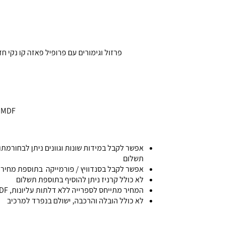
פרזול וגימורים עם פרופיל פאזה קו נקי חדשני באיכות גבוהה, עשוי MDF יצוק בלתי שריט וקל לניקוי. 
MDF איכותי, יבוא ספרדי, קל לניקוי, בלתי שריט. יחידת קודש אפשרות לקרניז דגם גל/כתר
אפשר לקבל במידות שונות וגוונים ניתן לבחורמתו
תשלום
אפשר לקבל בסנדוויץ / פורמייקה בתוספת מחיר ,
לא כולל קרניז ניתן להוסיף בתוספת תשלום
המחיר מתייחס לספרייה ללא דלתות עליונות, MDF
לא כולל הובלה והרכבה, ישולם בנפרד למרכיב