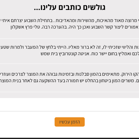
גולשים כותבים עלינו...
 מרוצה מאוד מהאיכות, מהשירות ומהאדיבות . בתחילת השבוע יצרתם איתי קש
מורים ליצור קשר השבוע ואכן כך היה. בהערכה רבה. טלי פרץ אשקלון
ות והליווי שזכיתי לו, זה לא ברור מאליו. הייתי בלחץ של המעבר ולמרות שט
ם ואמליץ בחום יישר כוח. אניטה קונטרוביץ בית שמש
הקו הירוק. מתאימים בהמון סבלנות ובזמינות גבוהה את המוצר לצרכים ועוז
ם. משרים המון ביטחון בהחלט יש תמורה בעד ההשקעה גם לאחר בנית המוצר.
הזמן עכשיו