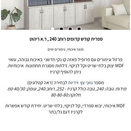
ספרית קודש קדומים רוחב 240 , ר.א ריהוט
מוצר איכותי, גימורים יפים
פרזול וגימורים עם פרופיל פאזה קו נקי חדשני באיכות גבוהה, עשוי
MDF יצוק בלתי שריט וקל לניקוי. דלתות מסגרת תחתונות איכותיות.
ניתן להוסיף קרניז
מספר
גווני עץ
ו
ידיות
לבחירה (ראה קטלוגים)
מידות: גובה: 240, גובה כולל קרניז - 252, רוחב:240, עומק: 40/30 סמ
חלוקה:80-80-80
MDF איכותי, יבוא ספרדי, קל לניקוי, בלתי שריט. יחידת קודש אפשרות
לקרניז דגם גל/כתר