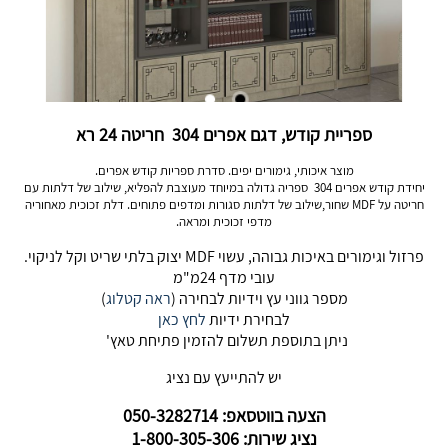
ספריית קודש, דגם אפרים 304 חריטה 24 רא
מוצר איכותי, גימורים יפים. סדרת ספריות קודש אפרים.
יחידת קודש אפרים 304 ספריה גדולה במיוחד מעוצבת להפליא, שילוב של דלתות עם
חריטה על MDF שחור,שילוב של דלתות סגורות ומדפים פתוחים. דלת זכוכית מאחוריה
מדפי זכוכית ומראה.
פרזול וגימורים באיכות גבוהה, עשוי MDF יצוק בלתי שריט וקל לניקוי.
עובי מדף 24מ"מ
מספר גווני עץ וידיות לבחירה (
ראה קטלוג
)
לבחירת ידיות
לחץ כאן
ניתן בתוספת תשלום להזמין פתיחת טאץ'
יש להתייעץ עם נציג
הצעה בווטסאפ: 050-3282714
נציג שירות: 1-800-305-306