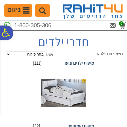
לתפריט
לתוכן
לתפריט
אתר
המרכזי
נגישות
ניווט
0
1-800-305-306
פ
חדרי ילדים
סר
ראשי
>
חדרי ילדים
מציג
מיטות ילדים ונוער
[111]
נג
מיטות קומותיים
[32]