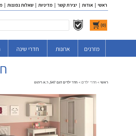
ראשי
|
אודות
|
יצירת קשר
|
מדיניות
|
שאלות נפוצות
|
מ
)
0
(
מזרנים
ארונות
חדרי שינה
ח
חדר
ראשי
>
חדרי ילדים
>
חדר ילדים דגם 547, ר.א ריהוט