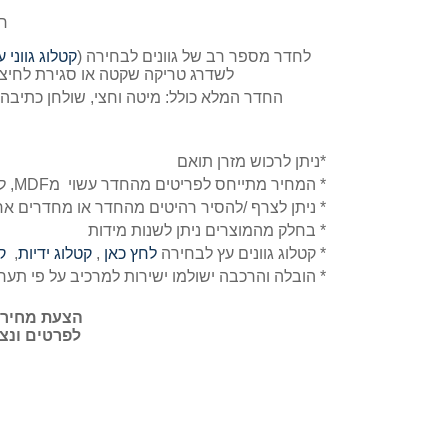
חד
לחדר מספר רב של גוונים לבחירה (
קטלוג גווני ע
לשדרג טריקה שקטה או סגירת לחיצה, , עשוי MDF איכותי בלתי שריט , 
החדר המלא כולל: מיטה וחצי, שולחן כתיבה ומגרות, 
*
ניתן לרכוש מזרן תואם
* המחיר מתייחס לפריטים מהחדר עשוי מMDF, ללא ארון , ללא עלות הובלה והרכבה וללא מזרנים
* ניתן לצרף /להסיר רהיטים מהחדר או מחדרים אח
* בחלק מהמוצרים ניתן לשנות מידות
* קטלוג גוונים עץ לבחירה
לחץ כאן
,
קטלוג ידיות
,
ק
* הובלה והרכבה ישולמו ישירות למרכיב על פי תער
הצעת מחיר בווטס-
לפרטים ונציג שירות