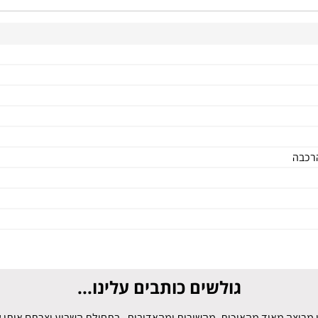
גולשים כותבים עלינו...
 מרוצה מאוד מהאיכות, מהשירות ומהאדיבות . בתחילת השבוע יצרתם איתי קש