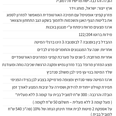
הובלה והרכבה ישולמו ישירות למוביל
ארץ ייצור: ישראל, מותג וידר
מזרון קפיצי אופטימל עם תמיכה האורטופדית המאפשר למזרון לספוג
את בליטות הגוף האגן והשכמות ולתמוך בשקע הגב התחתון והצוואר
ארגז מצעים מרווח ניפתח ע”י מנגנון בוכנות
מידות ברוטו 122/204
ההבדל בין בוסנובה 7 לבוסנובה 3 הינו ברגלי המיטה
אחריות: שנה על המנגנונים והחומרים פרט לבדים
אחריות מורחבת: 5 שנים על מערכת קפיצי המזרונים האורטופדיים
מצע המזרון מרופד בבד מזרון גמיש ומקנה הרגשת שכיבה נוחה ומעודנת
שלד המיטה בנוי עץ פיני לבן משולב סנדביץ
ארגז המיטה עשוי סנדויץ ומצופה פורמייקה בצבע לבן בצידו הפנימי
תפירת קווילט ייחודית להידוק ושמירה על יציבות המצע לאורך זמן
הובלה והרכבה : 300 ש”ח למוביל בבית עד קומה 3 ללא מעלית*
( מעל קומה 3 ללא מעלית – תשלום 50 ש”ח לקומה )
על אספקת 2 מיטות לבית אחד תינתן הנחה של 10% (סה”כ 540 ש”ח
למוביל בבית )