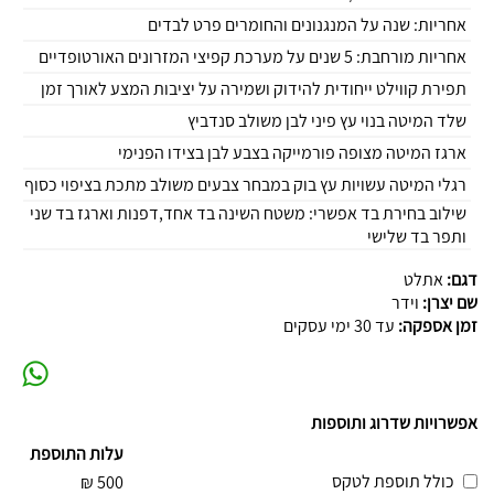
אחריות: שנה על המנגנונים והחומרים פרט לבדים
אחריות מורחבת: 5 שנים על מערכת קפיצי המזרונים האורטופדיים
תפירת קווילט ייחודית להידוק ושמירה על יציבות המצע לאורך זמן
שלד המיטה בנוי עץ פיני לבן משולב סנדביץ
ארגז המיטה מצופה פורמייקה בצבע לבן בצידו הפנימי
רגלי המיטה עשויות עץ בוק במבחר צבעים משולב מתכת בציפוי כסוף
שילוב בחירת בד אפשרי: משטח השינה בד אחד,דפנות וארגז בד שני
ותפר בד שלישי
דגם:
אתלט
שם יצרן:
וידר
זמן אספקה:
עד 30 ימי עסקים
אפשרויות שדרוג ותוספות
עלות התוספת
כולל תוספת לטקס
₪
500