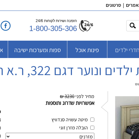
אמרים
|
סרטונים
הזמנה ושירות לקוחות 24/6
1-800-305-306
דרי ילדים
פינות אוכל
ספות ומערכות ישיבה
אב
ים ונוער דגם 322, ר.א ריהוט
מחיר לפני
3230 ₪
אפשרויות שדרוג ותוספות
ע
מיטה עשויה סנדוויץ
8
הובלה מזרן זוגי
0
0