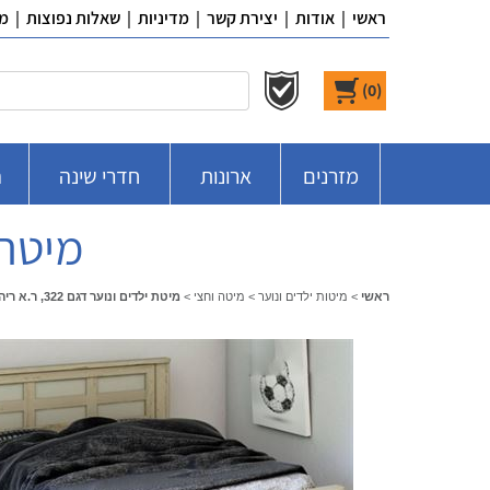
ראשי
|
אודות
|
יצירת קשר
|
מדיניות
|
שאלות נפוצות
|
מ
)
0
(
מזרנים
ארונות
חדרי שינה
ח
מיטת ילד
ראשי
>
מיטות ילדים ונוער
>
מיטה וחצי
>
מיטת ילדים ונוער דגם 322, ר.א ריהוט