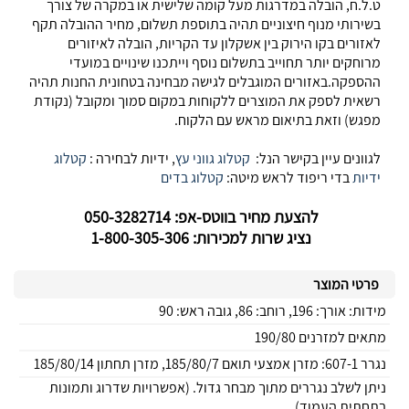
ט.ל.ח, הובלה במדרגות מעל קומה שלישית או במקרה של צורך
בשירותי מנוף חיצוניים תהיה בתוספת תשלום, מחיר ההובלה תקף
לאזורים בקו הירוק בין אשקלון עד הקריות, הובלה לאיזורים
מרוחקים יותר תחוייב בתשלום נוסף וייתכנו שינויים במועדי
ההספקה.באזורים המוגבלים לגישה מבחינה בטחונית החנות תהיה
רשאית לספק את המוצרים ללקוחות במקום סמוך ומקובל (נקודת
מפגש) וזאת בתיאום מראש עם הלקוח.
לגוונים עיין בקישר הנל:
קטלוג גווני עץ
, ידיות לבחירה :
קטלוג
ידיות
בדי ריפוד לראש מיטה:
קטלוג בדים
להצעת מחיר בווטס-אפ: 050-3282714
נציג שרות למכירות: 1-800-305-306
פרטי המוצר
מידות: אורך: 196, רוחב: 86, גובה ראש: 90
מתאים למזרנים 190/80
נגרר 607-1: מזרן אמצעי תואם 185/80/7, מזרן תחתון 185/80/14
ניתן לשלב נגררים מתוך מבחר גדול. (אפשרויות שדרוג ותמונות
בתחתית העמוד)