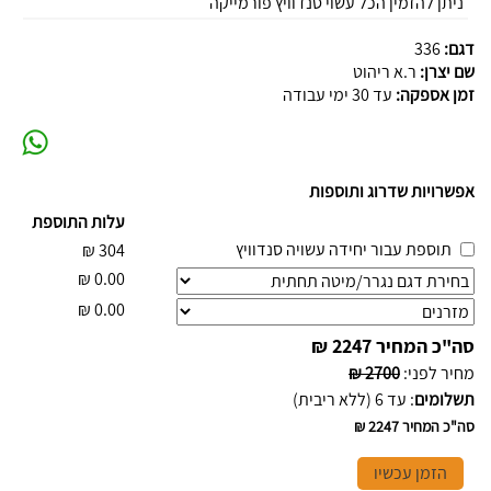
ניתן להזמין הכל עשוי סנדוויץ פורמייקה
דגם:
336
שם יצרן:
ר.א ריהוט
זמן אספקה:
עד 30 ימי עבודה
אפשרויות שדרוג ותוספות
עלות התוספת
תוספת עבור יחידה עשויה סנדוויץ
₪
304
₪
0.00
₪
0.00
סה"כ המחיר
2247 ₪
מחיר לפני
:
2700 ₪
תשלומים
:
עד 6 (ללא ריבית)
סה"כ המחיר
2247 ₪
הזמן עכשיו