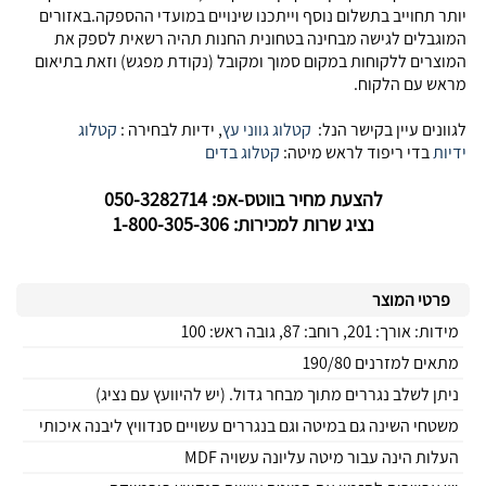
יותר תחוייב בתשלום נוסף וייתכנו שינויים במועדי ההספקה.באזורים
המוגבלים לגישה מבחינה בטחונית החנות תהיה רשאית לספק את
המוצרים ללקוחות במקום סמוך ומקובל (נקודת מפגש) וזאת בתיאום
מראש עם הלקוח.
לגוונים עיין בקישר הנל:
קטלוג גווני עץ
, ידיות לבחירה :
קטלוג
ידיות
בדי ריפוד לראש מיטה:
קטלוג בדים
להצעת מחיר בווטס-אפ: 050-3282714
נציג שרות למכירות: 1-800-305-306
פרטי המוצר
מידות: אורך: 201, רוחב: 87, גובה ראש: 100
מתאים למזרנים 190/80
ניתן לשלב נגררים מתוך מבחר גדול. (יש להיוועץ עם נציג)
משטחי השינה גם במיטה וגם בנגררים עשויים סנדוויץ ליבנה איכותי
העלות הינה עבור מיטה עליונה עשויה MDF