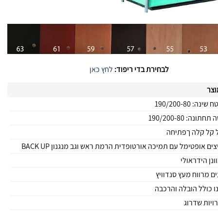
לבחירת בדי ריפוד:
לחץ כאן
וצר
: 190/200-80
ונה: 190/200-80
 קל קלה ךפתיחה
ים אופטימל עם תמיכה אורטופדית הרמת ראש וגב מנגנון BACK UP
נן הידראולי
ם מרווח מעץ סנדוויץ
ו כולל הובלה והרכבה
יות שדרוג