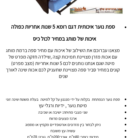
ספת נוער איכותית דגם רומא 5 שנות אחריות כפולה
איכות של מותג במחיר לכול כיס
מצאנו עברוכם את השילוב של איכות עם מחיר ספה ברמת מותג
עם אכות מזרן מצויינת תמיכות קצה ,שילדה חזקה מפרט של
מיטה שגם אנחנו נותנים לכם 5 שנות אחריות (מצב מפרט)
קונים במחיר סביר ספה מצויינת שתעניק לכם אכות שינה לאורך
שנים
ספת נוער הנפתחת בקלות על ידי מנגנון על קל למיטה בעלת משטח שינה זוגי
מיטת נוער , ידיות ורגלי עץ
שני מצבי פתיחה: ישיבה או שכיבה
ארגז מצעים מרווח
ניתן לבחור בין מזרונים אורטופדיים מקפיץ או מספוג
עשויה עץ משובח
מידות: רוחב: 80ס"מ, אורך:200ס"מ, גובה: 78ס"מ