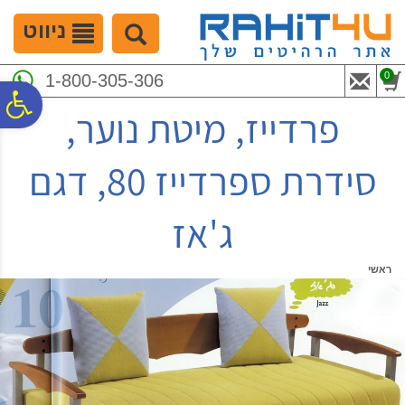
לתפריט
לתוכן
לתפריט
אתר
המרכזי
נגישות
ניווט
0
1-800-305-306
פ
פרדייז, מיטת נוער,
סר
סידרת ספרדייז 80, דגם
נג
ג'אז
ראשי