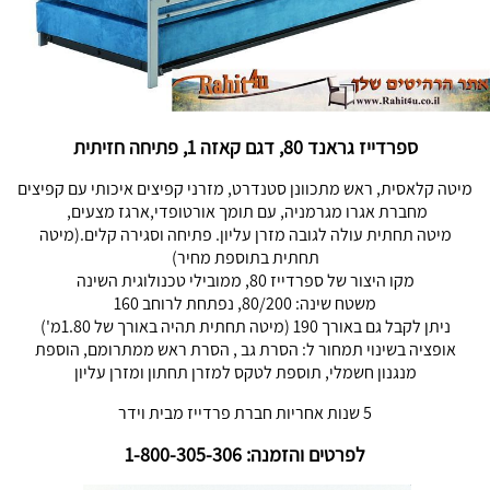
ספרדייז גראנד 80, דגם קאזה 1, פתיחה חזיתית
מיטה קלאסית, ראש מתכוונן סטנדרט, מזרני קפיצים איכותי עם קפיצים
מחברת אגרו מגרמניה, עם תומך אורטופדי,ארגז מצעים,
מיטה תחתית עולה לגובה מזרן עליון. פתיחה וסגירה קלים.(מיטה
תחתית בתוספת מחיר)
מקו היצור של ספרדייז 80, ממובילי טכנולוגית השינה
משטח שינה: 80/200, נפתחת לרוחב 160
ניתן לקבל גם באורך 190 (מיטה תחתית תהיה באורך של 1.80מ')
אופציה בשינוי תמחור ל: הסרת גב , הסרת ראש ממתרומם, הוספת
מנגנון חשמלי, תוספת לטקס למזרן תחתון ומזרן עליון
5 שנות אחריות חברת פרדייז מבית וידר
לפרטים והזמנה: 1-800-305-306