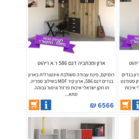
ארון ומכתביה דגם 586 ר.א ריהוט
ון בגדים
רומיקס, פינת עבודה משולבת אינטגרלית בארון
שילוב שולחן סטודנט
בגדים דגם 586, ארון קיר MDF בשילוב ספריה.
י איכות
תו תקן ישראלי איכות פרזול וגימור גבוהה.
מתא...
₪
6566