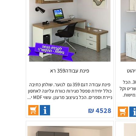
פינת עבודה359 רא
שידה כוורת ושולחן כתיבה דגם 304. הכל
פינת עבודה דגם 359 גם לנוער. שולחן כתיבה
צוק, בלתי שריט וקל
כולל יחידת ספסל מגירות כוורת עליונה לאחסון
גמישות.
ניירת וספרים. הכל בעיצוב מרענן. עשוי MDF י...
₪
4528