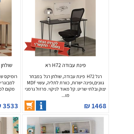
פינת עבודה H72 רא
שולחן כ
רגל H72 פינת עבודה, שולחן רגל במבחר
גוונים,ופינה ישרות, כוורת לתליה, עשוי MDF
למבוגרים
יצוק ובלתי שריט. קל מאוד לניקוי. פרזול גרמני
מקום לכו
מו...
₪
3533
₪
1468