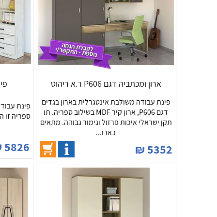
ארון ומכתביה דגם P606 ר.א ריהוט
פינת 
פינת עבודה משולבת אינטגרלית בארון בגדים
פינת עבודה
דגם P606, ארון קיר MDF בשילוב ספריה. תו
ספריה זו ה
תקן ישראלי איכות פרזול וגימור גבוהה. מתאים
כארו...
₪
5826
₪
5352