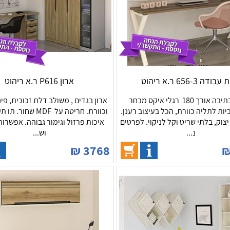
ודה 656-3 ר.א ריהוט
ארון P616 ר.א ריהוט
שולחן כתיבה אורך 180 רגלי איקס מבחר
ארון בגדים , משולב דלת זכוכית, פי
יות לתליה כוורת, הכל בעיצוב רענן.
וכוורת. חריטה על MDF שח
שוי MDF יצוק, בלתי שריט וקל לניקוי. לפרטים
איכות פרזול וגימור גבוהה. אפשרות 
נ...
וש...
₪
3768