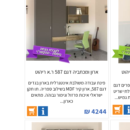
ארון ומכתביה דגם 587 ר.א ריהוט
פינת עבודה משולבת אינטגרלית בארון בגדים
פרים דגם
דגם 587, ארון קיר MDF בשילוב ספריה. תו תקן
עשוי MDF יצוק, בלתי שריט
ישראלי איכות פרזול וגימור גבוהה. מתאים
ת גמיש...
כארון...
₪
4244