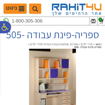
לתפריט
לתוכן
לתפריט
אתר
המרכזי
נגישות
ניווט
0
1-800-305-306
פ
ספריה-פינת עבודה -505
סר
ראשי
>
חדרי ילדים
>
ספריות, שולחנות עבודה וכוורות לחדרי ילדים
>
ספריה-פינת עבודה -505
נג