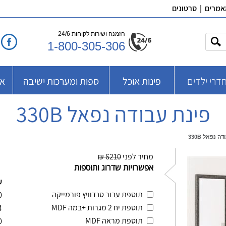
אמרים
|
סרטונים
הזמנה ושירות לקוחות 24/6
1-800-305-306
דרי ילדים
פינות אוכל
ספות ומערכות ישיבה
אב
פינת עבודה נפאל 330B
ה נפאל 330B
מחיר לפני
6210 ₪
אפשרויות שדרוג ותוספות
ע
תוספת עבור סנדוויץ פורמייקה
0
תוספת יח 2 מגרות +במה MDF
4
תוספת מראה MDF
0