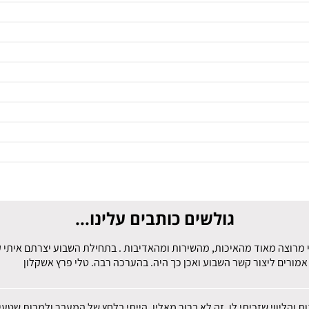
גולשים כותבים עלינו...
 מרוצה מאוד מהאיכות, מהשירות ומהאדיבות . בתחילת השבוע יצרתם איתי קש
מורים ליצור קשר השבוע ואכן כך היה. בהערכה רבה. טלי פרץ אשקלון
ות והליווי שזכיתי לו, זה לא ברור מאליו. הייתי בלחץ של המעבר ולמרות שט