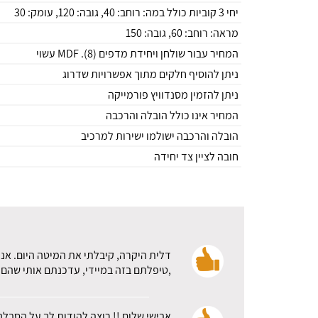
יחי 3 קוביות כולל במה: רוחב: 40, גובה: 120, עומק: 30
מראה: רוחב: 60, גובה: 150
המחיר עבור שולחן ויחידת מדפים (8). MDF עשוי
ניתן להוסיף חלקים מתוך אפשרויות שדרוג
ניתן להזמין מסנדוויץ פורמייקה
המחיר אינו כולל הובלה והרכבה
הובלה והרכבה ישולמו ישירות למרכיב
חובה לציין צד יחידה
דלית היקרה, קיבלתי את המיטה היום. אני
,טיפלתם בזה במיידי, עדכנתם אותי שהם א
אבישי שלום !! רוצה להודות לך על הסבלנ