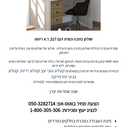
שולחן כתיבה וכוורת דגם 527, ר.א ריהוט
ספרית עבודה הכוללת שולחן כתיבה וכוננית עילית. שילוב של שולחן מרווח, כוורת עליונה
לאכסון.
עשוי MDF יצוק באיכות גבוהה מאוד, תו תקן ישראלי, בלתי שריט וקל לניקוי. מסילות הטיש
נסתרות. ללא ידיות
קטלוג גווני עץ
קטלוג ידיות
קטלוג
לבחירת הגוונים והידיות יש לעיין בקטולוגים:
,
,
צבעי פורמייקה
אפשרות לצבעי פורמייקה בתוספת מחיר (20ש"ח)
שנה אחריות יצרן
הצעת מחיר בווטס-אפ: 050-3282714
לנציג יעוץ ומכירות: 1-800-305-306
פינת העבודה נמכרת בחלקים נפרדים
ניתן להוסיף מסגרת בדלתות