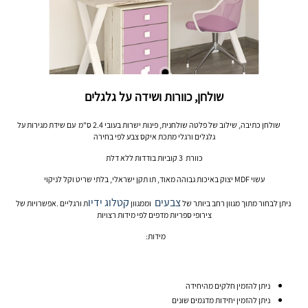
שולחן, כוורות ושידה על גלגלים
שולחן כתיבה, שילוב של פלטה שולחנית, פינות ישרות בעובי 2.4 ס"מ עם שידת מגירות על
גלגלים ורגלי מתכת איקס צבע לפי בחירה
כוורת 3 קוביות בודדות ללא דלת
עשוי MDF יצוק באיכות גבוהה מאוד, תו תקן ישראלי, בלתי שריט וקל לניקוי
צבעים
קטלוג ידיו
ניתן לבחור מתוך מגוון רחב ביותר של
וממגוון
ת ורגליים .אפשרויות של
צירופי ספריות מדפים לפי מידות רצויות
מידות:
ניתן להזמין חלקים מהיחידה
ניתן להזמין יחידות מדגמים שונים