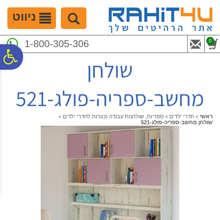
לתפריט
לתוכן
לתפריט
אתר
המרכזי
נגישות
ניווט
0
1-800-305-306
פ
שולחן
סר
מחשב-ספריה-פולג-521
נג
ראשי
>
חדרי ילדים
>
ספריות, שולחנות עבודה וכוורות לחדרי ילדים
>
שולחן מחשב-ספריה-פולג-521