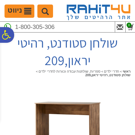
לתפריט
לתוכן
לתפריט
אתר
המרכזי
נגישות
ניווט
0
1-800-305-306
פ
שולחן סטודנט, רהיטי
סר
יראון,209
נג
ראשי
>
חדרי ילדים
>
ספריות, שולחנות עבודה וכוורות לחדרי ילדים
>
שולחן סטודנט, רהיטי יראון,209