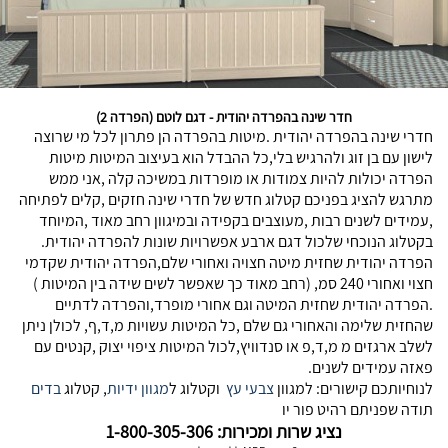
חדר שינה בהפרדה יהודית - דגם לוטם (הפרדה 2)
חדרי שינה בהפרדה יהודית .מיטות בהפרדה הן פתרון לכל מי שרוצה
לישון עם בן זוג ולהרגיש בלי,כל ההבדל הוא בעיצוב המיטות מיטות
הפרדה יכולות להיות צמודות או מופרדות במשיכה קלה ,אני ממש
מתרגש להציג בפניכם קטלוג חדש של חדרי שינה חזקים ,קלים לפתיחה
,עמידים לשנים רבות ,מעוצבים בקפידה ובמיגוון רחב מאוד ,המיוחד
בקטלוג הנוכחי שלכול דגם ארבע אפשרויות שונות להפרדה יהודית.
הפרדה יהודית שחזית מיטה חצויה ואחורי שלם,הפרדה יהודית שקדמי
חצוי ואחורי 240 סמ, (רחב מאוד כך שאפשר לשים שידה בין המיטות )
.הפרדה יהודית שחזית המיטה וגם אחורי מופרד,והפרדה לדתיים
שהחזית שלימה והאחורי גם שלם ,כל המיטות עשויות מ,ד,ף, לכולן ניתן
לשלב ארגזים מ מ,ד,פ או סנדוויץ,לכול המיטות ציפוי יצוק ,קנטים עם
פאזה עמידים לשנים.
לנוחיותכם קישורים: למגוון
צבעי עץ
וקטלוג ל
מגוון ידיות
, קטלוג
בדים
תודה שפניתם רהיט פור יו
נציג שרות ומכירות: 1-800-305-306