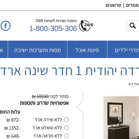
אמרים
|
סרטונים
הזמנה ושירות לקוחות 24/6
1-800-305-306
דרי ילדים
פינות אוכל
ספות ומערכות ישיבה
אב
הודית 1 חדר שינה ארד רא
מחיר לפני
10030 ₪
אפשרויות שדרוג ותוספות
עלות התוס
ללא שידה ארד
₪
-872
ללא טואלט ארד
₪
-1352
ללא מראה ארד
₪
-648