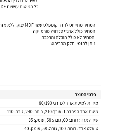
לשים שידה בין המיטו
כל המיטות עשויות MDF לכולן ניתן לשלב ארגזים מ MDF או סנדוויץ,לכול המיטות ציפוי יצוק ,קנטים עם פאזה עמידים לשנים.
המחיר מתייחס לחדר קומפלט עשוי MDF יצוק, ללא מזרנים
המחיר כולל ארגזי סנדוויץ פורמייקה
המחיר לא כולל הובלה והרכבה
ניתן להזמין חלק מהריהוט
פרטי המוצר
מידות למיטת ארד למזרני 80/190
מיטת ארד הפרדה 1: אורך:210, רוחב: 240, גובה: 110
שידה ארד: רוחב: 60, גובה: 58, עומק: 35
טואלט ארד: רוחב: 100, גובה: 58, עומק: 40