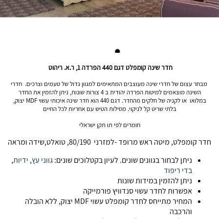
חדר שינה קומפלט דגם 440 הפרדה 1, ר.א. ריהוט
מבחר עצום של חדרי שינה מעוצבים המתאימים למגוון גדול של טעמים וצרכים. חדרי
השינה מוצאמים למיטות הפרדה יהודית ב 4 צורות שונות, ניתן להזמין את החדר
במלואו או לקניה של חלקים מהחדר. דגם 440 הוא חדר שינה איכותי עשוי MDF יצוק,
בלתי שריט קל לניקוי. מסילות הטיש עם אחריות לכל החיים
חומרים לפי תו תקן ישראלי
חדר קומפלט, מיטה ראש מרופד -למזרני 80/190, טואלט,שידה ומראה
ניתן לבחור בגוונים שונים. לעיון בקטלוכים שונים:
גווני עץ
,
ידיות
,
בדי ריפוד
ניתן להזמין במידות שונות
אפשרות לחדר עשוי סנדוויץ פורמייקה
המחיר מתייחס לחדר קומפלט עשוי MDF יצוק, ללא הובלה
והרכבה