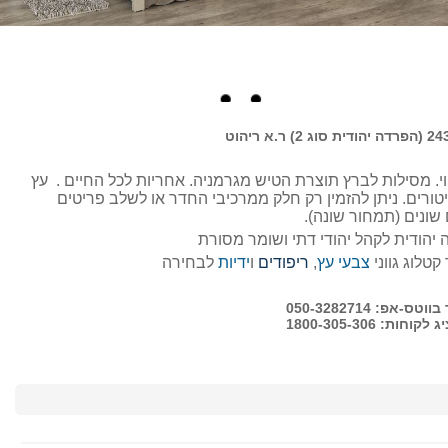
יטות וקל לניקוי. מסילות לברץ תוצרת הטיש מגרמניה. אחריות לכל החיים . עץ
טורים. ניתן להזמין רק חלק ממרכיבי החדר או לשלב פריטים
שונים (תמחור שונה).
יהודית לקהל יהודי דתי ושומר מסורת
קטלוג גווני
צבעי עץ
,
ריפודים
ו
ידיות
לבחירה
-אפ: 050-3282714
ות: 1800-305-306