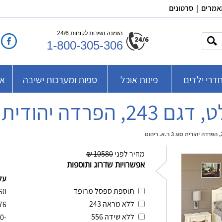
אמרים
|
סרטונים
הזמנה ושירות לקוחות 24/6
1-800-305-306
דרי ילדים
פינות אוכל
ספות ומערכות ישיבה
אב
ת סוג 3 ר.א. ריהוט
מחיר לפני
10580 ₪
אפשרויות שדרוג ותוספות
על
תוספת ספסל מרופד
60
ללא מראה 243
76
ללא שידה 556
-720