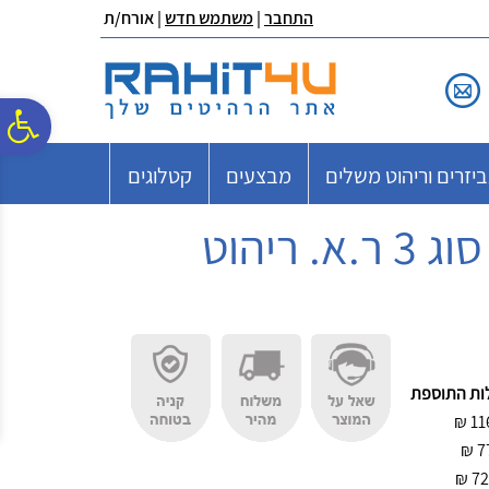
לתפריט
לתוכן
לתפריט
התחבר
|
משתמש חדש
| אורח/ת
אתר
המרכזי
נגישות
פ
יזרים וריהוט משלים
מבצעים
קטלוגים
סר
נג
ות התוספת
₪
11
₪
7
₪