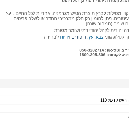
הוט
שריטות וקל לניקוי. מסילות לברץ תוצרת הטיש מגרמניה. אחריות לכל החיים . עץ
יטורים. ניתן להזמין רק חלק ממרכיבי החדר או לשלב פריטים
 שונים (תמחור שונה).
 יהודית לקהל יהודי דתי ושומר מסורת
ך קטלוג גווני
צבעי עץ
,
ריפודים
ו
ידיות
לבחירה
טס-אפ: 050-3282714
קוחות: 1800-305-306