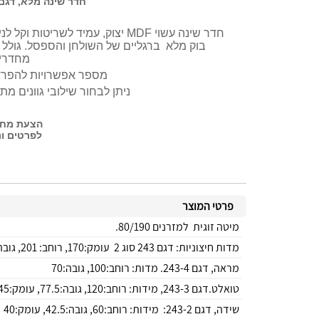
חדר שינה מלא, דגם 243 (הפרדה יהודית סוג 3) ר.א רי
חדר שינה עשוי MDF יצוק, עמיד ל
בוק מלא ברגליים של השולחן והספסל. גולל ע
מחדרים
מספר אפשרויות להפרדה
ניתן לבחור שילובי גוונים מתו
הצעת מחיר בוו
לפרטים ונציג ל
פרטי המוצר
מיטה זוגית למזרנים 80/190.
מדות חיצוניות: דגם 243 סוג 2 עומק:170, רוחב: 201, גובה ראש קדמי: 110
מראה, דגם 243-4. מדות: רוחב:100, גובה:70
טואלט.דגם 243-3, מידות: רוחב:120, גובה:77.5, עומק:45
שידה, דגם 243-2: מידות: רוחב:60, גובה:42.5, עומק:40