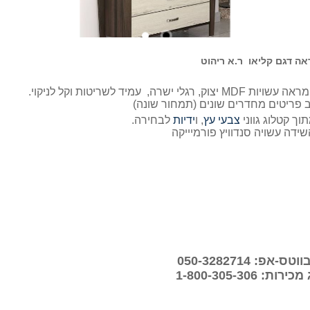
ה דגם קליאו ר.א ריהוט
שידת מגירות גבוהה במבנה מגירות בשני גדלים ומראה עשויות MDF יצוק, רגלי ישרה, עמיד לשריטות וקל לניקוי.
ב פריטים מחדרים שונים (תמחור שונה)
תוך קטלוג גווני
צבעי עץ
, ו
ידיות
לבחירה.
שידה עשויה סנדוויץ פורמיייקה
פ: 050-3282714
 1-800-305-306