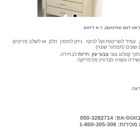
ירות רחבה, מראה. הכל עשוי MDF יצוק, עמיד לשריטות וקל לניקוי. ניתן להזמין חלק או לשלב פריטים
שונים (תמחור שונה)
תוך קטלוג גווני
צבעי עץ
, ו
ידיות
לבחירה.
שידה עשויה סנדוויץ פורמיייקה
פ: 050-3282714
 1-800-305-306