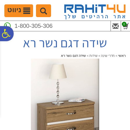
לתפריט
לתוכן
לתפריט
אתר
המרכזי
נגישות
ניווט
0
1-800-305-306
פ
שידה דגם נשר רא
סר
ראשי
>
חדרי שינה
>
שידות
>
שידה דגם נשר רא
נג