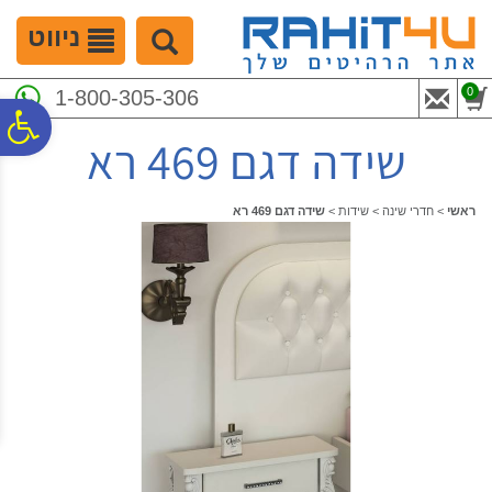
לתפריט
לתוכן
לתפריט
אתר
המרכזי
נגישות
ניווט
0
1-800-305-306
פ
שידה דגם 469 רא
סר
ראשי
>
חדרי שינה
>
שידות
>
שידה דגם 469 רא
נג