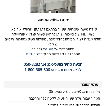
שידה דגם 469, ר.א ריהוט
שידת מיטה איכותית, עשויה בהתאם לתו תקן ישראלי ואירופאי.
עשוי MDF יצוק ואיכותי. ניתן להזמין עשויה סנדוויץ פורמייקה.
שידת מגרות לצידי המיטה בחדר שינה , מסילות הטיש נסתרות, רגליים
עץ מלא
מספר גדול של
גווני עץ
לבחירה
מספר גדול של ידיות מתוך
קטלוג ידיות
הצעת מחיר בווטס-אפ: 050-3282714
לנציג שרות ומכירה: 1-800-305-306
פרטי המוצר
מידות: רוחב: 60, גובה: 43, עומק: 35
המחיר עבור שידה עשויה MDF, ללא הובלה והרכבה
הובלה והרכבה ישולמו ישירות למרכיב