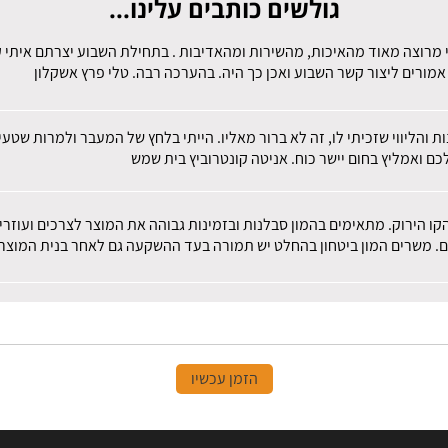
גולשים כותבים עלינו...
 מרוצה מאוד מהאיכות, מהשירות ומהאדיבות . בתחילת השבוע יצרתם איתי קש
מורים ליצור קשר השבוע ואכן כך היה. בהערכה רבה. טלי פרץ אשקלון
ות והליווי שזכיתי לו, זה לא ברור מאליו. הייתי בלחץ של המעבר ולמרות שט
ם ואמליץ בחום יישר כוח. אניטה קונטרוביץ בית שמש
הקו הירוק. מתאימים בהמון סבלנות ובזמינות גבוהה את המוצר לצרכים ועוז
ם. משרים המון ביטחון בהחלט יש תמורה בעד ההשקעה גם לאחר בנית המוצר.
הזמן עכשיו