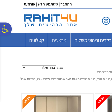
לתפריט
לתוכן
לתפריט
התחבר
|
משתמש חדש
| אורח/ת
אתר
המרכזי
נגישות
פ
יזרים וריהוט משלים
מבצעים
קטלוגים
סר
נג
מציג
פות ארוכות.
,מיטות נוער, מיטות ילדים,מיטות נוער אורטופדיות, פינות אוכל, כסאות אוכל