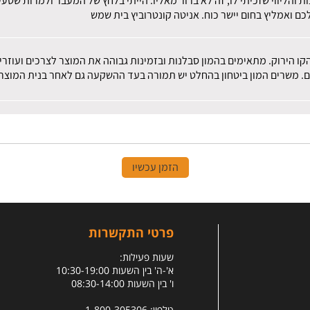
ות והליווי שזכיתי לו, זה לא ברור מאליו. הייתי בלחץ של המעבר ולמרות שט
ם ואמליץ בחום יישר כוח. אניטה קונטרוביץ בית שמש
הקו הירוק. מתאימים בהמון סבלנות ובזמינות גבוהה את המוצר לצרכים ועוז
ם. משרים המון ביטחון בהחלט יש תמורה בעד ההשקעה גם לאחר בנית המוצר.
הזמן עכשיו
פרטי התקשרות
שעות פעילות:
א'-ה' בין השעות 10:30-19:00
ו' בין השעות 08:30-14:00
טלפון: 1-800-305306