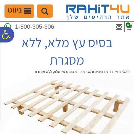
לתפריט
לתוכן
לתפריט
אתר
המרכזי
נגישות
ניווט
0
1-800-305-306
פ
בסיס עץ מלא, ללא
סר
מסגרת
נג
ראשי
>
מזרנים
>
בסיסים וראשי מיטה
>
בסיס עץ מלא, ללא מסגרת