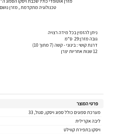
מזרן אוטופדי כולל שכבת ויסקו הספוג ה"זוכר" , ספוג 33 וספוג כחול. ליבה אקרילית. בד מזרון ליבה כולל ויסקו תפור בתפירת
טכנולוגיה מתקדמת , מזרן נושם ו 7 אזורי נוחות. תמיכה מלאה לכל חלקי הגוף. המזרן כולל ויסקו בתפירת קווילט, אנטי בקטריאלי, ללא
ניתן להזמין בכל מידה רצויה
גובה מזרן:29 ס"מ
דרגת קושי : בינוני - קשה (7 מתוך 10)
12 שנות אחריות יצרן
פרטי המוצר
מערכת ספוגים כולל ספוג ויסקו, סגול, 33
ליבה אקרילית
ויסקו בתפירת קווילט