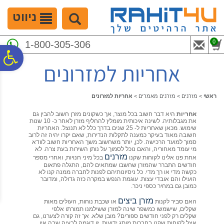
לתפריט
לתוכן
לתפריט
אתר
המרכזי
נגישות
ניווט
0
1-800-305-306
פ
אחריות למזרונים
סר
ראשי
>
מזרנים
>
מזרנים מאמרים
>
אחריות למזרונים
אחריות
היא דבר חשוב בכל מוצר, אך כשקונים מזרן חשוב להבין גם
נג
את מגבלותיה. לשינה איכותית מומלץ להחליף מזרן לאחר כ- 10 שנות
שימוש. מכאן שאחריות ל- 25 שנים בדרך כלל לא תנוצל. האחריות
חשובה מאוד בעיקר כמענה לתקלות הנדירות, שאם יקרו יהיה זה לרוב
סמוך למועד הרכישה. לכן, יותר משחשוב משך האחריות חשוב לוודא
מי עומד מאחוריה, והאם נוכל לסמוך על נותן השירות בעת צרה. לא
מזרנים
אחת פנו אלינו לקוחות שקנו
בכל מיני חנויות, ואחרי מספר
חודשים התברר שהמזרן שחשבו שמתאים להם, התגלה פתאום
כקשה מדי או רך מדי. כל ניסיונותיהם לפנות לחברה ממנה קנו לא
הועילו והם אובדי עצות. עוגמת הנפש במקרה כזה גדולה, ומדובר
כמובן גם במחיר כספי ניכר.
מזרן ביצים
האם סביר לקנות
או שכבת נוחות, העולים מאות
שקלים, שישמשו כמשפר שינה למזרן ששילמנו תמורתו אלפי
שקלים רק לפני חודשים ספורים? מובן שלא. אך זה קורה לצערנו, גם
אצל לקוחות שקנו בחברות מותג ידועות. זו דוגמה לבעיה שבה אין