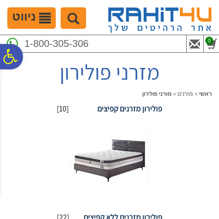
לתפריט
לתוכן
לתפריט
אתר
המרכזי
נגישות
ניווט
0
1-800-305-306
פ
מזרני פולירון
סר
ראשי
>
מזרנים
>
מזרני פולירון
פולירון מזרנים קפיצים
[10]
נג
פולירון מזרנים ללא קפיצים
[22]