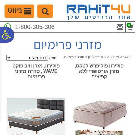
לתפריט
לתוכן
לתפריט
אתר
המרכזי
נגישות
ניווט
0
1-800-305-306
פ
מזרני פרימיום
סר
ראשי
>
מזרנים
>
מזרני פולירון
>
מזרני פרימיום
מציג
פולירון פוליפרש לטקס,
פולירון, מזרן וויב פוקט
נג
מזרן אורטופדי ללא
WAVE , סדרת מזרני
קפיצים
פרימיום