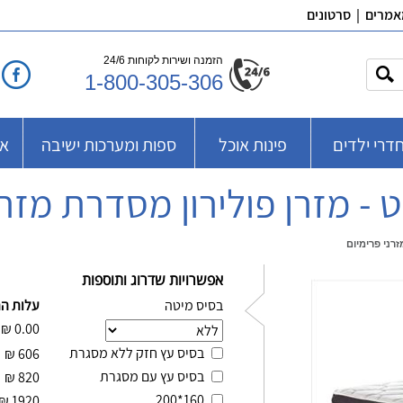
אמרים
|
סרטונים
הזמנה ושירות לקוחות 24/6
1-800-305-306
דרי ילדים
פינות אוכל
ספות ומערכות ישיבה
אב
 - מזרן פולירון מסדרת מזרנ
זרני פרימיום
אפשרויות שדרוג ותוספות
בסיס מיטה
עלות ה
₪
0.00
בסיס עץ חזק ללא מסגרת
₪
606
בסיס עץ עם מסגרת
₪
820
160*200
₪
1920