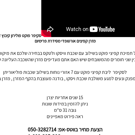
סקיפר פוקט פולירון קיבוץ ז
מזרן קפיצים אורטופדי מסידרת פרימיום
של תמיכת קפיצי פוקט בשילוב עם שכבת וויסקו ולטקס בבחירה שלכם את מיקומ
ן שני חומרים מהמשובחים שיש האם אתם מעדיפים מזרן שהשכבה העליונה שלו
לסקיפר ליבת קפיצי פוקט עם 7 אזורי נוחות בשילוב שכבות פוליאוריתן
עים למגע משולבת שכבת ויסקו , בודנה מעוצבת בהקף המזרן , מזרן בשיטת (no flip ) אין צור
15 שנים אחריות יצרן
ניתן להזמין במידות שונות
גובה 31 ס"מ
ראה פירוט מאפיינים
הצעת מחיר בווטס-אפ: 050-3282714