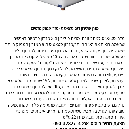
מזרן פולירון דגם סטאטוס - מזרן מפנק פרמיום
מזרן סטאטוס למתכווננת מבית פולירון הוא מזרון פרמיום לאנשים
שבאמת רוצים את הטוב ביותר,מזרון סטאטוס הוא המזרון המפנק ביותר
שיש לפולירון זיקים להציע ,זה גם המזרון היקר ביותר,למזרון פולירון
סטאטוס שכבת נוחות ויסקו מאוד עבה כ 10 סמ של ויסקו מאוד מפנק
,מאוד תומך,עם שידרה בריאותית מושחלת "קורות" לטקס למזרון
פולירון סטאטוס תמיכת מושלמת לכול נק בגוף,מזרון סטאטוס ליבה
פינתית sk צפופה במיוחד מאפשרת קימה וישיבה נוחים במיוחד
ועמידות לאורך שנים ,למזרן סטטוס אחריות ל 15 שנים,מזרון סטטוס אן
צורך להפוך הוא בנוי בשיטת הנו פליפ ,no flip ,למזרון סטאטוס בד
טבעי מסיבי קשמיר ומשי סרוג במרקם מיוחד למגע נעים ורך בנוסף לבד
יכולת טובה בפיזור אקלים תכונה מאוד חשובה שעוזרת לשחרור
נוזלים,חשוב לציין שפיזור חום יוצר תגובה מתאימה של הויסקו ותמיכה
טובה יותר לגוף, בד מכיל משי וקשמיר ,חומרים איכותיים ומערכת
איורור מתקדמת . גובה מזרן 22 ס''מ
הצעת מחיר בווטס-אפ: 050-3282714