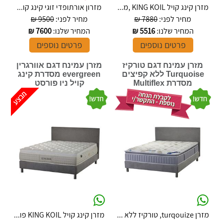
מזרן קינג קויל KING KOIL ,מ...
מזרון אורתופדי זוגי קינג קו...
מחיר לפני:
7880 ₪
מחיר לפני:
9500 ₪
המחיר שלנו:
5516
₪
המחיר שלנו:
7600
₪
פרטים נוספים
פרטים נוספים
מזרן עמינח דגם טורקיז
מזרן עמינח דגם אוורגרין
Turquoise ללא קפיצים
evergreen מסדרת קינג
מסדרת Multiflex
קויל ניו פורסט
מזרן turqouize, טורקיז ללא ...
מזרן קינג קויל KING KOIL פו...