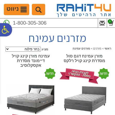
לתפריט
לתוכן
לתפריט
אתר
המרכזי
נגישות
ניווט
0
1-800-305-306
פ
מזרנים עמינח
סר
ראשי
>
מזרנים
>
מזרנים עמינח
מציג
מזרן עמינח דגם סול
עמינח מזרן קינג קויל
נג
מסדרת קינג קויל רלקס
דיימונד מסדרת
אקסקלוסיב