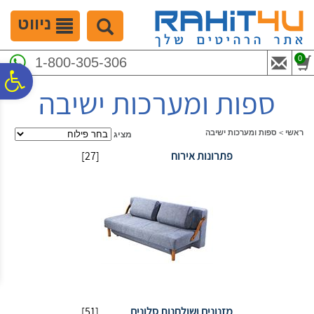
לתפריט
לתוכן
לתפריט
אתר
המרכזי
נגישות
ניווט
0
1-800-305-306
פ
ספות ומערכות ישיבה
סר
ראשי
>
ספות ומערכות ישיבה
מציג
פתרונות אירוח
[27]
נג
מזנונים ושולחנות סלונים
[51]