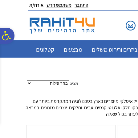
לתפריט
לתוכן
לתפריט
התחבר
|
משתמש חדש
| אורח/ת
אתר
המרכזי
נגישות
פ
יזרים וריהוט משלים
מבצעים
קטלוגים
סר
נג
מציג
ל איטלקי מיוצרים בארץ בטכנולוגיה המתקדמת ביותר עם
בקו חלק ואלגנטי קנטים עבים וחלקים יוצרים מזנונים במראה
לעזור בכול שאלה