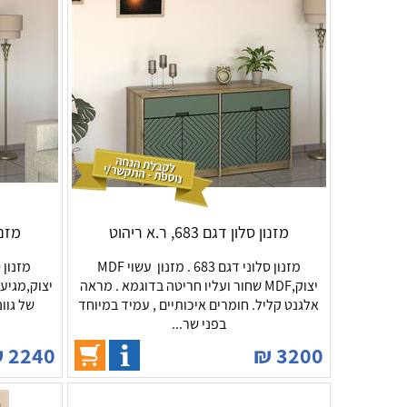
מזנון סלון דגם 683, ר.א ריהוט
מזנון ס
מזנון סלוני דגם 683 . מזנון עשוי MDF
יצוק,MDF שחור ועליו חריטה בדוגמא . מראה
יצוק,מגיע 
אלגנט קליל. חומרים איכותיים , עמיד במיוחד
של גוו
בפני שר...
₪
2240
₪
3200