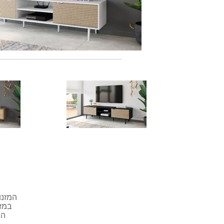
המזנו
במזנ
המ